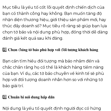
Mục tiêu là yếu tố cốt lõi quyết định chiến dịch của
bạn có thành công hay không. Bạn muốn tăng độ
nhận diện thương hiệu, giới thiệu sản phẩm mới, hay
thúc đẩy doanh số? Mục tiêu rõ ràng sẽ giúp bạn lựa
chọn tờ báo và nội dung phù hợp, đồng thời dễ dàng
đánh giá kết quả sau khi đăng.
2️⃣ 𝐂𝐡𝐨̣𝐧 đ𝐮́𝐧𝐠 𝐭𝐨̛̀ 𝐛𝐚́𝐨 𝐩𝐡𝐮̀ 𝐡𝐨̛̣𝐩 𝐯𝐨̛́𝐢 đ𝐨̂́𝐢 𝐭𝐮̛𝐨̛̣𝐧𝐠 𝐤𝐡𝐚́𝐜𝐡 𝐡𝐚̀𝐧𝐠
Bạn cần tìm hiểu đối tượng mà báo nhắm đến và
chắc chắn rằng họ có thể là khách hàng tiềm năng
của bạn. Ví dụ, các tờ báo chuyên về kinh tế sẽ phù
hợp với đối tượng doanh nhân hơn so với những tờ
báo giải trí.
3️⃣ 𝐂𝐡𝐮𝐚̂̉𝐧 𝐛𝐢̣ 𝐧𝐨̣̂𝐢 𝐝𝐮𝐧𝐠 𝐡𝐚̂́𝐩 𝐝𝐚̂̃𝐧
Nội dung là yếu tố quyết định người đọc có hứng