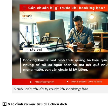
5 điều cần chuẩn bị trước khi booking báo
1️⃣ 𝐗𝐚́𝐜 đ𝐢̣𝐧𝐡 𝐫𝐨̃ 𝐦𝐮̣𝐜 𝐭𝐢𝐞̂𝐮 𝐜𝐮̉𝐚 𝐜𝐡𝐢𝐞̂́𝐧 𝐝𝐢̣𝐜𝐡