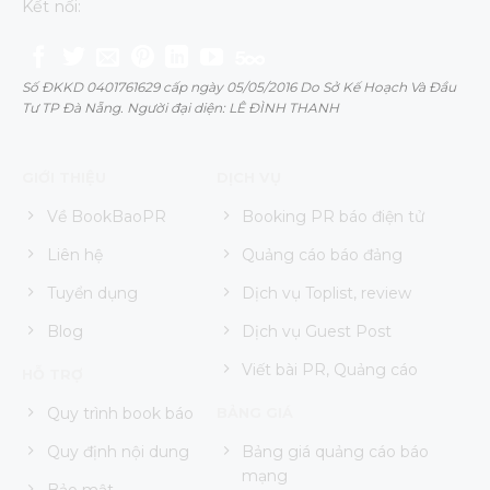
Kết nối:
Số ĐKKD 0401761629 cấp ngày 05/05/2016 Do Sở Kế Hoạch Và Đầu
Tư TP Đà Nẵng. Người đại diện: LÊ ĐÌNH THANH
GIỚI THIỆU
DỊCH VỤ
Về BookBaoPR
Booking PR báo điện tử
Liên hệ
Quảng cáo báo đảng
Tuyển dụng
Dịch vụ Toplist, review
Blog
Dịch vụ Guest Post
Viết bài PR, Quảng cáo
HỖ TRỢ
Quy trình book báo
BẢNG GIÁ
Quy định nội dung
Bảng giá quảng cáo báo
mạng
Bảo mật