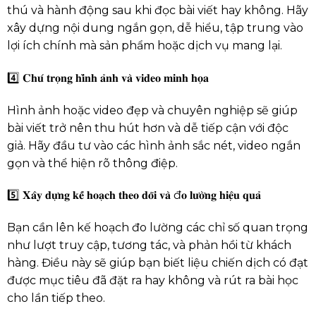
thú và hành động sau khi đọc bài viết hay không. Hãy
xây dựng nội dung ngắn gọn, dễ hiểu, tập trung vào
lợi ích chính mà sản phẩm hoặc dịch vụ mang lại.
4️⃣ 𝐂𝐡𝐮́ 𝐭𝐫𝐨̣𝐧𝐠 𝐡𝐢̀𝐧𝐡 𝐚̉𝐧𝐡 𝐯𝐚̀ 𝐯𝐢𝐝𝐞𝐨 𝐦𝐢𝐧𝐡 𝐡𝐨̣𝐚
Hình ảnh hoặc video đẹp và chuyên nghiệp sẽ giúp
bài viết trở nên thu hút hơn và dễ tiếp cận với độc
giả. Hãy đầu tư vào các hình ảnh sắc nét, video ngắn
gọn và thể hiện rõ thông điệp.
5️⃣ 𝐗𝐚̂𝐲 𝐝𝐮̛̣𝐧𝐠 𝐤𝐞̂́ 𝐡𝐨𝐚̣𝐜𝐡 𝐭𝐡𝐞𝐨 𝐝𝐨̃𝐢 𝐯𝐚̀ đ𝐨 𝐥𝐮̛𝐨̛̀𝐧𝐠 𝐡𝐢𝐞̣̂𝐮 𝐪𝐮𝐚̉
Bạn cần lên kế hoạch đo lường các chỉ số quan trọng
như lượt truy cập, tương tác, và phản hồi từ khách
hàng. Điều này sẽ giúp bạn biết liệu chiến dịch có đạt
được mục tiêu đã đặt ra hay không và rút ra bài học
cho lần tiếp theo.