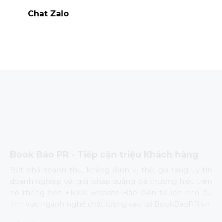
Chat Zalo
Book Báo PR - Tiếp cận triệu Khách hàng
Bứt phá doanh thu, khẳng định vị thế, gia tăng uy tín
doanh nghiệp với giải pháp quảng bá thương hiệu trên
hệ thống hơn +1000 website Báo điện tử lớn nhỏ đủ
lĩnh vực ngành nghề chất lượng cao tại BookBaoPR.vn