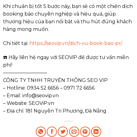
Khi chuẩn bị tốt 5 bước này, bạn sẽ có một chiến dịch
booking báo chuyên nghiệp và hiệu quả, giúp
thương hiệu của bạn nổi bật và thu hút đúng khách
hàng mong muốn.
Chi tiết tại:
https://seovip.vn/dich-vu-book-bao-pr/
☎️ Hãy liên hệ ngay với SEOViP để được tư vấn miễn
phí!
—————————
CÔNG TY TNHH TRUYỀN THÔNG SEO VIP
– Hotline: 0934 52 6656 – 0971 72 6656
– Email: info@seovip.vn
– Website: SEOViP.vn
– Địa chỉ: 181 Nguyễn Tri Phương, Đà Nẵng