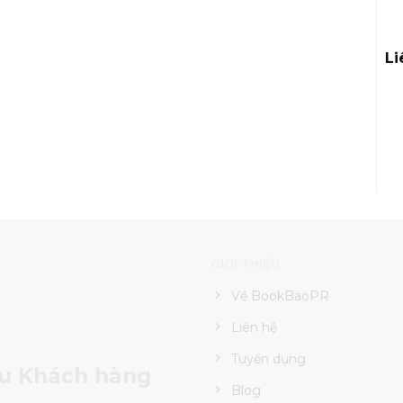
Li
GIỚI THIỆU
Về BookBaoPR
Liên hệ
Tuyển dụng
ệu Khách hàng
Blog