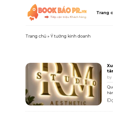
Skip
to
Trang 
content
Trang chủ
»
Ý tưởng kinh doanh
Xu
tâ
by
Quầ
hàn
Đ