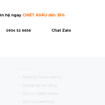
ên hệ ngay
CHIẾT KHẤU đến 35%
Chat Zalo
0934 52 6656
DỊCH VỤ
Booking PR báo điện tử
Quảng cáo báo đảng
Dịch vụ Toplist, review
Dịch vụ Guest Post