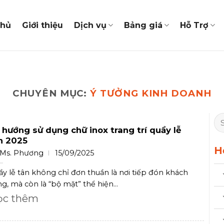
chủ
Giới thiệu
Dịch vụ
Bảng giá
Hỗ Trợ
CHUYÊN MỤC:
Ý TƯỞNG KINH DOANH
 hướng sử dụng chữ inox trang trí quầy lễ
n 2025
H
Ms. Phương
15/09/2025
y lễ tân không chỉ đơn thuần là nơi tiếp đón khách
g, mà còn là “bộ mặt” thể hiện...
ọc thêm